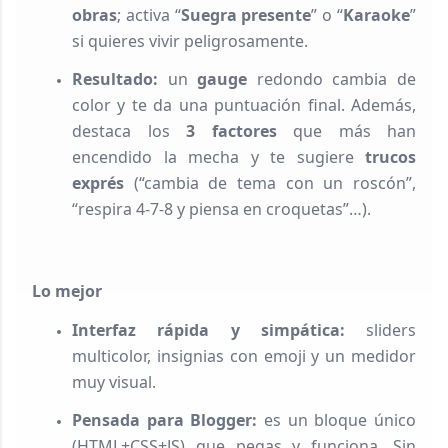
obras
; activa “
Suegra presente
” o “
Karaoke
”
si quieres vivir peligrosamente.
Resultado:
un
gauge
redondo cambia de
color y te da una puntuación final. Además,
destaca los
3 factores
que más han
encendido la mecha y te sugiere
trucos
exprés
(“cambia de tema con un roscón”,
“respira 4-7-8 y piensa en croquetas”…).
Lo mejor
Interfaz rápida y simpática:
sliders
multicolor, insignias con emoji y un medidor
muy visual.
Pensada para Blogger:
es un bloque único
(HTML+CSS+JS) que pegas y funciona. Sin