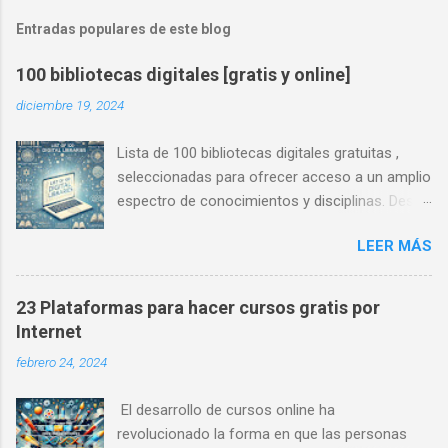
Entradas populares de este blog
100 bibliotecas digitales [gratis y online]
diciembre 19, 2024
Lista de 100 bibliotecas digitales gratuitas ,
seleccionadas para ofrecer acceso a un amplio
espectro de conocimientos y disciplinas. Desde
literatura clásica hasta investigaciones
LEER MÁS
científicas, estas plataformas democratizan el
conocimiento y fomentan el aprendizaje.
Bibliotecas Universales Project Gutenberg URL:
23 Plataformas para hacer cursos gratis por
https://www.gutenberg.org Recursos: Libros de
Internet
dominio público en múltiples idiomas. Internet
febrero 24, 2024
Archive URL: https://archive.org Recursos:
Libros, videos, audios, y archivos históricos
El desarrollo de cursos online ha
gratuitos. Google Books URL:
revolucionado la forma en que las personas
https://books.google.com Recursos: Vista